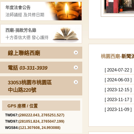
年度法會公告
法師誦經 及共修日期
西廟-捐款芳名錄
十方善信大德 發心護持
線上聯絡西廟
桃園西廟-
新聞消
[ 2024-08-12 ]
[ 2024-07-22 ]
電話
03-331-3939
[ 2024-06-03 ]
33053桃園市桃園區
[ 2023-12-15 ]
中山路220號
[ 2023-11-17 ]
GPS 座標 / 位置
[ 2023-11-09 ]
TWD67:
(280222.043, 2765251.527)
[ 2023-09-13 ]
TWD97:
(281051.824, 2765047.199)
[ 2024-08-12 ]
WGS84:
(121.307608, 24.993088)