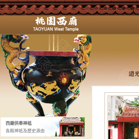
西廟供奉神祗
各殿神祗及歷史源由