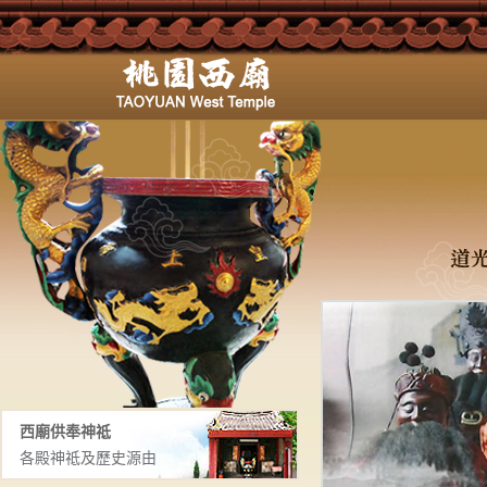
西廟供奉神祗
各殿神祗及歷史源由